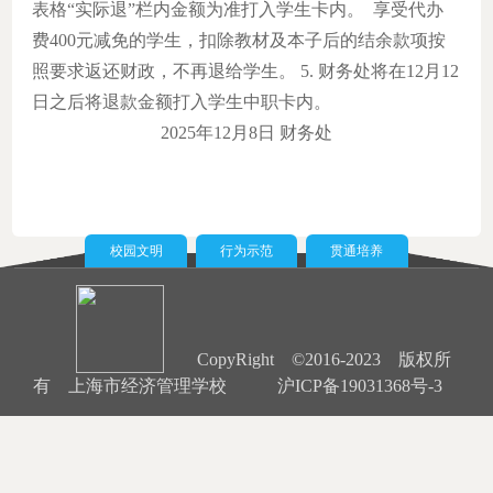
表格“实际退”栏内金额为准打入学生卡内。
享受代办
费400元减免的学生，扣除教材及本子后的结余款项按
照要求返还财政，不再退给学生。
5. 财务处将在12月12
日之后将退款金额打入学生中职卡内。
2025年12月8日
财务处
校园文明
行为示范
贯通培养
CopyRight ©2016-2023 版权所
有 上海市经济管理学校
沪ICP备19031368号-3