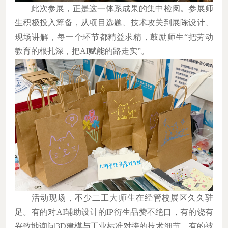
此次参展，正是这一体系成果的集中检阅。参展师
生积极投入筹备，从项目选题、技术攻关到展陈设计、
现场讲解，每一个环节都精益求精，鼓励师生“把劳动
教育的根扎深，把
AI
赋能的路走实
”
。
活动现场，不少二工大师生在经管校展区久久驻
足。有的对
AI
辅助设计的
IP
衍生品赞不绝口，有的饶有
兴致地询问
3D
建模与工业标准对接的技术细节，有的被