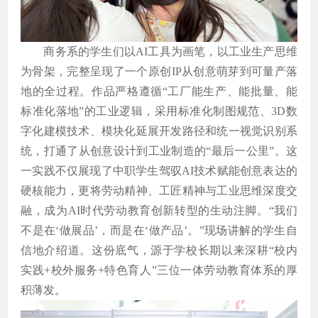
商务系的学生们以
AI
工具为画笔，以工业生产思维
为骨架，完整呈现了一个原创
IP
从创意萌芽到可量产落
地的全过程。作品严格遵循
“
工厂能生产、能批量、能
标准化落地
”
的工业逻辑，采用标准化制图规范、
3D
数
字化建模技术、模块化延展开发路径和统一视觉识别系
统，打通了从创意设计到工业制造的
“
最后一公里
”
。这
一实践不仅展现了中职学生驾驭
AI
技术赋能创意表达的
硬核能力，更将劳动精神、工匠精神与工业思维深度交
融，成为
AI
时代劳动教育创新转型的生动注脚。“我们
不是在‘做展品’，而是在‘做产品’。”现场讲解的学生自
信地介绍道。这份底气，源于学校长期以来深耕“校内
实践
+
校外服务
+
特色育人
”
三位一体劳动教育体系的厚
积薄发。