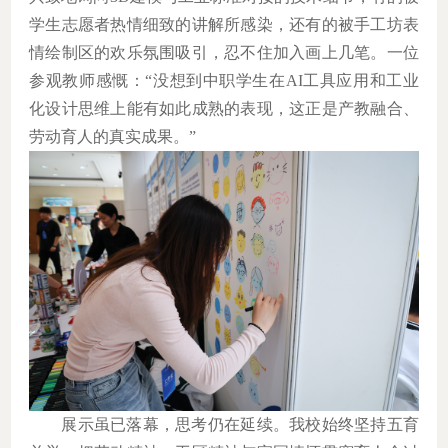
学生志愿者热情细致的讲解所感染，还有的被手工坊表
情绘制区的欢乐氛围吸引，忍不住加入画上几笔。一位
参观教师感慨：
“
没想到中职学生在
AI
工具应用和工业
化设计思维上能有如此成熟的表现，这正是产教融合、
劳动育人的真实成果。
”
展示虽已落幕，思考仍在延续。我校始终坚持五育