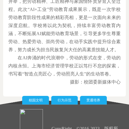
并举，把劳动精神、工匠精神与家国情怀贯穿育人全过
程。此次“
AI+
工业
”
劳动教育成果展示，既是一次学校
劳动教育阶段性成果的精彩亮相，更是一次面向未来的
深度启航。学校将以此为契机，持续丰富劳动教育内
涵，不断拓展
AI
赋能劳动教育场景，引导更多学生尊重
劳动、热爱劳动、崇尚劳动，在动手实践中提升综合素
养，努力成长为担当民族复兴大任的高素质技能人才。
在
AI
奔涌的时代浪潮中，劳动的形式在变，劳动的
内核永恒。上海市经济管理学校正以笃行不怠的探索，
书写着
“
智造点亮匠心，劳动照亮人生
”
的生动答卷。
摄影：校团委新媒体中心
校园文明
行为示范
贯通培养
CopyRight ©2016-2023 版权所