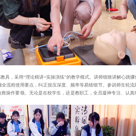
拟教具，采用
“理论精讲
+
实操演练”的教学模式。
讲师细致讲解心跳骤
颤全流程使用要点，纠正按压深度、频率等易错细节。参训师生轮流
急救操作要领。无论是在校学生，还是教职工，全员凝神专注、认真