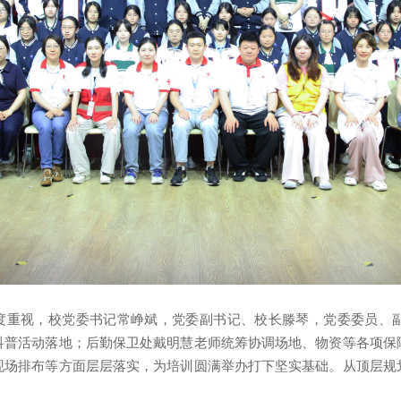
度重视，
校
党委书记常峥斌
，
党委副书记、校长滕琴
，
党委委员、
科普活动
落地；后勤
保卫处
戴明慧老师统筹协调场地、物资等各项保
现场
排布等方面
层层落实，为培训圆满举办打下坚实基础。从顶层规