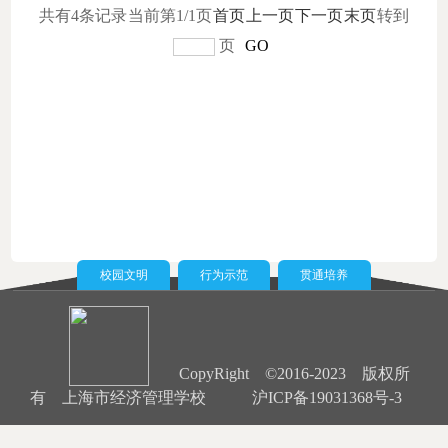
共有4条记录
当前第1/1页
首页
上一页
下一页
末页
转到
页
GO
校园文明
行为示范
贯通培养
CopyRight ©2016-2023 版权所
有 上海市经济管理学校
沪ICP备19031368号-3