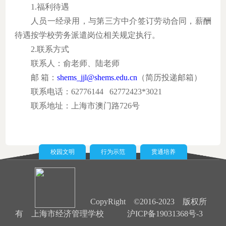
1.福利待遇
人员一经录用，与第三方中介签订劳动合同，薪酬
待遇按学校劳务派遣岗位相关规定执行。
2.联系方式
联系人：俞老师、陆老师
邮
箱：
shems_jjl@shems.edu.cn
（简历投递邮箱）
联系电话：
62776144 62772423*3021
联系地址：上海市澳门路
726号
校园文明
行为示范
贯通培养
CopyRight ©2016-2023 版权所
有 上海市经济管理学校
沪ICP备19031368号-3