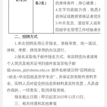
各
2名）
的身体条件，身心健康；
4.文字功底能力强，熟悉各
咨询证或教师资格证者优先；
5.中共党员、退役军人或有3
院校学生管理工作经验者优先
二、招聘方式
1.本次招聘采用公开报名、资格审查、统一面试、
体检、考察、择优录用的办法进行。
2.报名采取电子邮件报名方式。有应聘意向者请将
个人简历及相关证书扫描件发送至电子邮
箱:shems_jjl@shems.edu.cn 邮件名称请注明“应聘岗位
+姓名+毕业院校及所学专业”，并保证所有附件资料齐
全。应聘人员对提交的信息和材料真实性负责，凡弄虚
作假的，一经查实，取消录取资格。
报名截止日期：即日起至
2025年
12
月
15
日。
三、相关待遇和其他事项