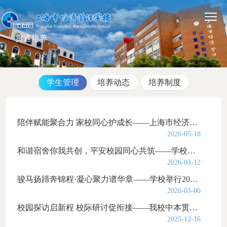
贯通培养
学生管理
培养动态
培养制度
陪伴赋能聚合力 家校同心护成长——上海市经济管理学校第二届家长节圆满举行
2026-05-18
和谐宿舍你我共创，平安校园同心共筑——学校组织开展新学期住宿生安全教育大会
2026-03-12
骏马扬蹄奔锦程·凝心聚力谱华章——学校举行2026年3月份升旗仪式暨2025-2026学年第二学期...
2026-03-06
校园探访启新程 校际研讨促衔接——我校中本贯通班赴上海杉达学院开展交流学习活动
2025-12-16