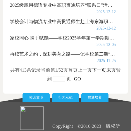
2025级应用德语专业中高职贯通培养“联系日”活动圆满举行
2025-12-12
学校会计与物流专业中高贯通师生赴上海东海职业技术学院参观交流
2025-12-12
家校同心 携手赋能——学校2025学年第一学期期中家长会议系列活动顺利开展
2025-12-05
再续艺术之约，深耕美育之路——记学校第二期“走进艺术宫”学生团员领学微党课学员遴选活...
2025-11-25
共有413条记录
当前第1/52页
首页
上一页
下一页
末页
转
到
页
GO
校园文明
行为示范
贯通培养
CopyRight ©2016-2023 版权所