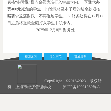
表格“实际退”栏内金额为准打入学生卡内。
享受代办
费400元减免的学生，扣除教材及本子后的结余款项按
照要求返还财政，不再退给学生。
5. 财务处将在12月12
日之后将退款金额打入学生中职卡内。
2025年12月8日
财务处
校园文明
行为示范
贯通培养
CopyRight ©2016-2023 版权所
有 上海市经济管理学校
沪ICP备19031368号-3