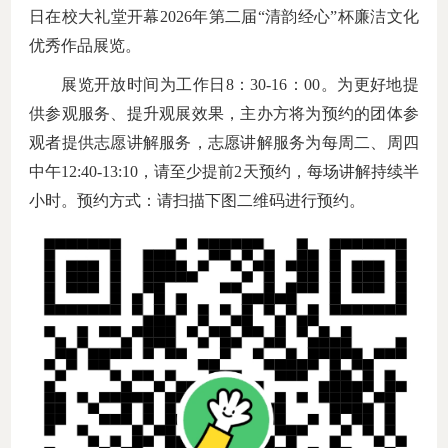
日在校大礼堂开幕
202
6
年
第二
届
“清韵经心”杯廉洁文化
优秀作品展览。
展览
开放时间为工作日
8：30-16：
00
。为更好地提
供参观服务、提升观展效果，主办方将为预约的团体参
观者提供志愿讲解服务
，
志愿讲解服务
为每周二、周四
中午
12
:
40
-
13
:
10
，
请至少提前
2天预约，
每场讲解持续半
小时
。预约方式：请扫描下图二维码进行预约。