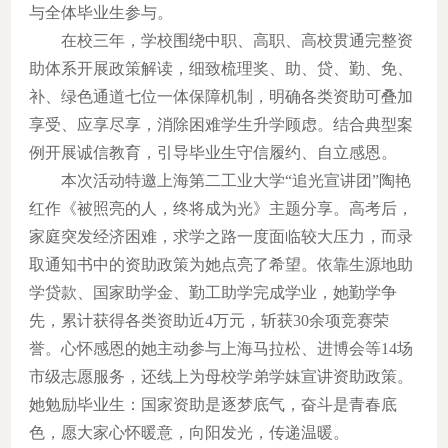
与全体毕业生参与。
在校三年，学校围绕中职、高职、高校贯通完整资
助体系开展政策解读，细致梳理奖、助、贷、勤、免、
补、绿色通道七位一体保障机制，明确各类资助可叠加
享受、应享尽享，消除困难学生升学顾虑。结合典型案
例开展诚信教育，引导毕业生守信履约、自立感恩。
本次活动特邀上海第二工业大学“追光宣讲团”陶艳
红作《被照亮的人，终将成为光》主题分享。高考后，
家庭突发经济困难，求学之路一度面临较大压力，而录
取通知书中的资助政策为她点亮了希望。依靠生源地助
学贷款、国家助学金、勤工助学完成学业，她勤学争
先，累计获得各类资助近4万元，斩获30余项竞赛荣
誉。
心怀感恩的她主动参与上海马拉松、进博会等14场
市级志愿服务，还线上为母校学弟学妹宣讲资助政策。
她勉励毕业生：国家资助是逐梦底气，奋斗是青春底
色，愿大家心怀暖意，向阳发光，传递温暖。