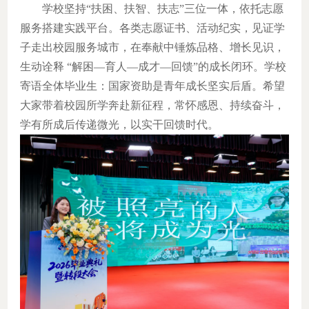
学校坚持“扶困、扶智、扶志”三位一体，依托志愿
服务搭建实践平台。各类志愿证书、活动纪实，见证学
子走出校园服务城市，在奉献中锤炼品格、增长见识，
生动诠释 “解困—育人—成才—回馈”的成长闭环。
学校
寄语全体毕业生：国家资助是青年成长坚实后盾。希望
大家带着校园所学奔赴新征程，常怀感恩、持续奋斗，
学有所成后传递微光，以实干回馈时代。