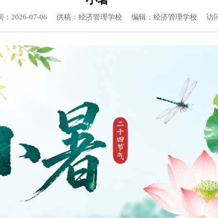
间：2026-07-06 供稿：经济管理学校 编辑：经济管理学校 访