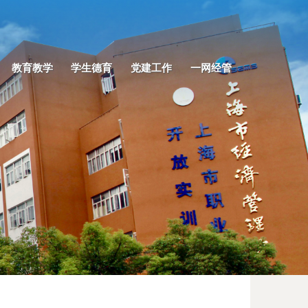
教育教学
学生德育
党建工作
一网经管