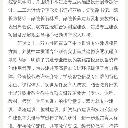
院交流
学习
，并围绕中本贯通专业内涵建设开展专题研
讨。二工大计信学院党委书记赵丽敏
，
党委副书记
、
院
长张博锋
，
副院长石林祥、副院长薛建新及相关教师代
表出席会议。双方围绕联合实训室建设、贯通专业建设
项目及发展规划等核心议题进行深入对接。
研讨会上，双方共同审议了中本贯通专业建设项目
方案，并就中本贯通专业联合实训室共建协议逐项磋商
条款内容，明确了贯通专业建设的实施路径及设备资产
的使用管理，为共建共享高标准实训环境提供了有力保
障。经管校代表详细介绍了学校智慧信息专业群的特色
定位、课程体系、实训条件及育人成效。结合教育部关
于提升职业教育教学五项关键改革要素（专业、课程、
教材、师资、实习实训）的指导意见，双方就专业建
设、课程建设、教材建设、师资队伍建设和实习实训条
件建设等关键环节进行了深入研讨，进一步规范育人标
准、衔接教学流程、共享教学资源。经管校代表一行还