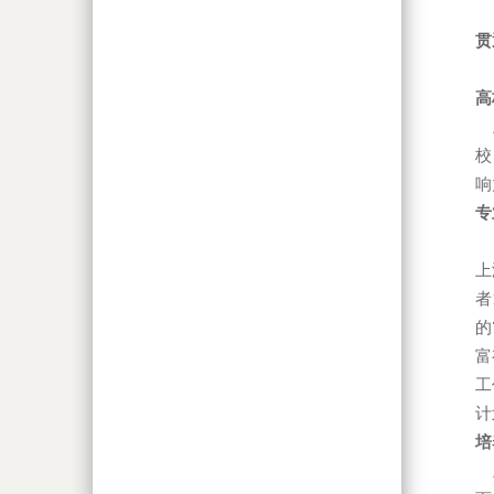
贯
高
上
校
响
专
智
上
者
的
富
工
计
培
主