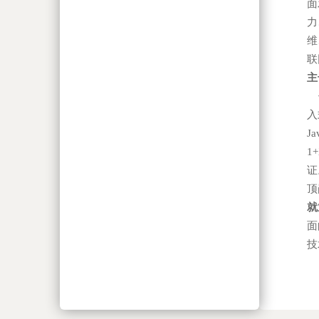
面
力
维
联
主
传
入
J
1
证
顶
就
面
技