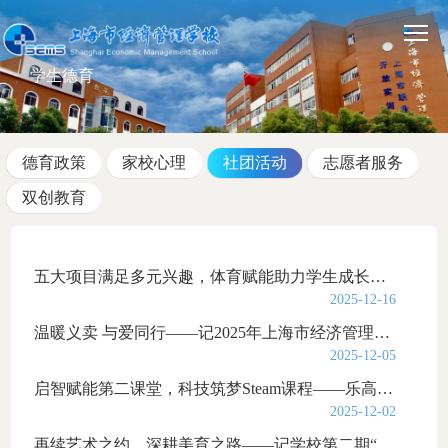
学生德育
德育政策
家校心理
社团活动
志愿者服务
双创教育
五大项目满足多元兴趣，体育赋能助力学生成长——学校第二课堂体育专项课正式启动
2025-12-16
温暖义卖 与爱同行——记2025年上海市经济管理学校爱心义卖活动
2025-12-05
启智赋能第二课堂，科技筑梦Steam课程——乐高创想，智能搭建
2025-12-02
再续艺术之约，深耕美育之路——记学校第二期“走进艺术宫”学生团员领学微党课学员遴选活...